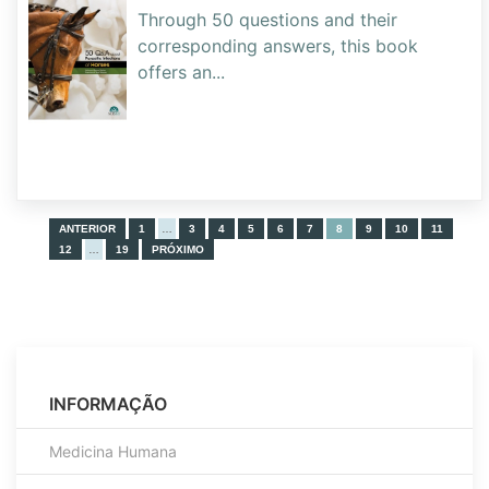
Through 50 questions and their
corresponding answers, this book
offers an
...
ANTERIOR
1
…
3
4
5
6
7
8
9
10
11
12
…
19
PRÓXIMO
INFORMAÇÃO
Medicina Humana