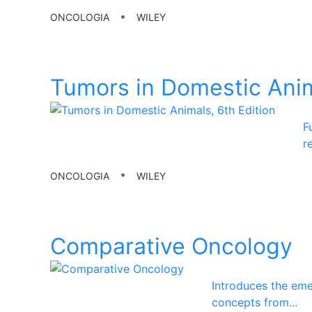
•
ONCOLOGIA
WILEY
Tumors in Domestic Anim
F
r
•
ONCOLOGIA
WILEY
Comparative Oncology
Introduces the em
concepts from
...