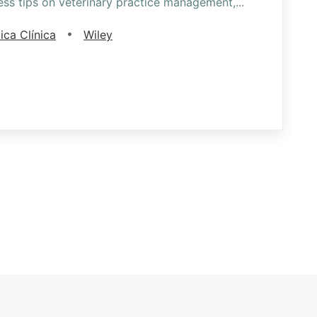
ness tips on veterinary practice management,
...
•
ica Clínica
Wiley