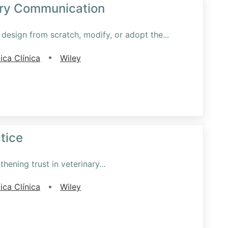
ary Communication
design from scratch, modify, or adopt the
...
•
ica Clínica
Wiley
ctice
hening trust in veterinary
...
•
ica Clínica
Wiley