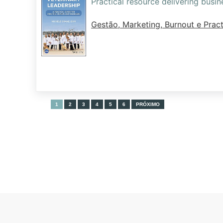
Practical resource delivering busi
Gestão, Marketing, Burnout e Pract
1
2
3
4
5
6
PRÓXIMO