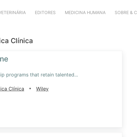
VETERINÁRIA
EDITORES
MEDICINA HUMANA
SOBRE & 
ica Clínica
ine
hip programs that retain talented
...
•
ica Clínica
Wiley