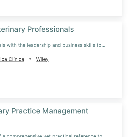
erinary Professionals
s with the leadership and business skills to
...
•
ica Clínica
Wiley
nary Practice Management
 a comprehensive yet practical reference to
...