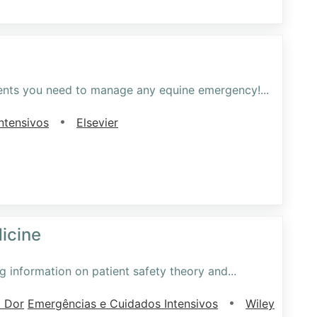
n
ents you need to manage any equine emergency!
...
•
ntensivos
Elsevier
dicine
 information on patient safety theory and
...
•
a Dor
Emergências e Cuidados Intensivos
Wiley