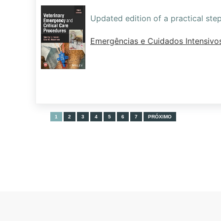
Updated edition of a practical st
Emergências e Cuidados Intensivo
1
2
3
4
5
6
7
PRÓXIMO