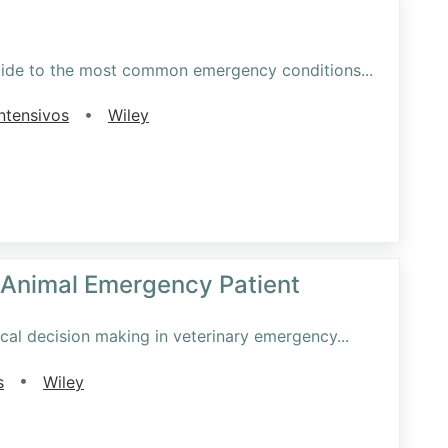
guide to the most common emergency conditions
...
•
ntensivos
Wiley
l Animal Emergency Patient
nical decision making in veterinary emergency
...
•
s
Wiley