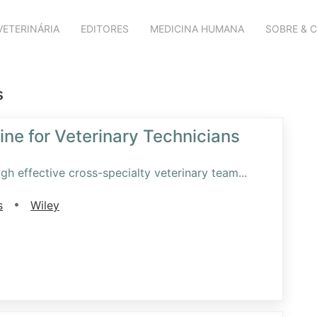
VETERINÁRIA
EDITORES
MEDICINA HUMANA
SOBRE & 
s
ne for Veterinary Technicians
gh effective cross-specialty veterinary team
...
•
s
Wiley