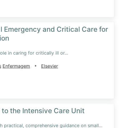
al Emergency and Critical Care for
ion
e in caring for critically ill or
...
•
s
Enfermagem
Elsevier
to the Intensive Care Unit
th practical, comprehensive guidance on small
...