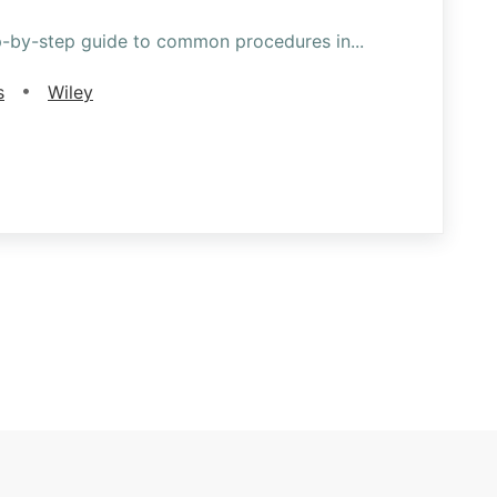
ep-by-step guide to common procedures in
...
•
s
Wiley