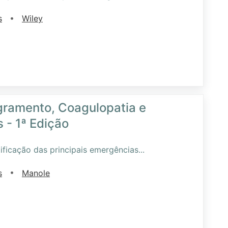
•
s
Wiley
gramento, Coagulopatia e
 - 1ª Edição
tificação das principais emergências
...
•
s
Manole